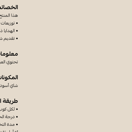
الخصائ
هذا المنتج
• توزيعات ا
• الهدايا ذا
• تقديم ش
معلوما
تحتوي العبوة على 5 
المكونا
شاي أسود،
طريقة ا
• لكل كوب (250 مل): كيس
• درجة الحرارة: 00
• مدة التخمير: 4 – 6 دقائق 