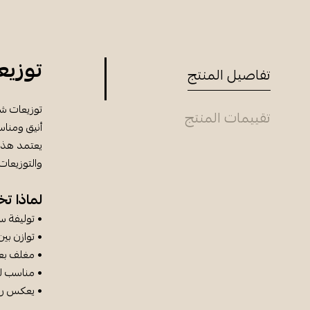
توزيع
تفاصيل المنتج
توزيعات شا
تقييمات المنتج
أنيق ومناس
يعتمد هذا 
والتوزيعات
لماذا ت
• توليفة س
• توازن بي
• مغلف بعن
• مناسب لل
• يعكس رو