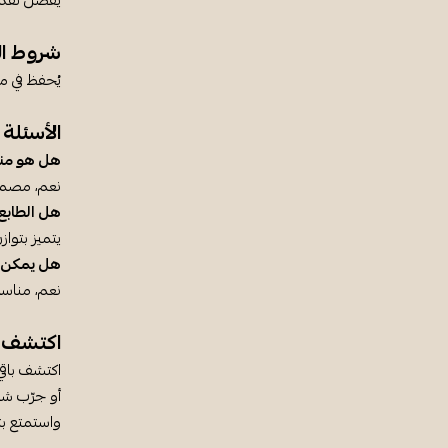
يُفضّل تقدي
شروط ال
يُحفظ في م
الأسئلة 
هل هو منا
نعم، مصمم ل
هل الطابع
يتميز بتوا
هل يمكن تق
نعم، مناسب
اكتشف أ
اكتشف باقي
أو جرّب شا
واستمتع بت