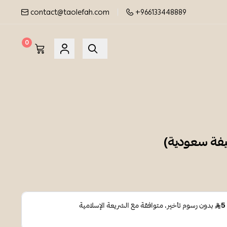
contact@taolefah.com
+966133448889
0
يفة سعودية)