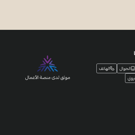
الجوال
الهاتف
موثق لدى منصة الأعمال
روني