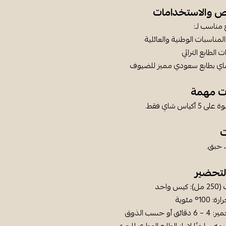
ص والاستخدامات
 مناسب لـ:
لمناسبات الوطنية والعائلية
ت الطابع التراثي
اي بطابع سعودي مميز للضيوف
ت مهمة
أكياس شاي فقط.
ت
 حبق.
لتحضير
 واحد
1° مئوية
أو حسب الذوق