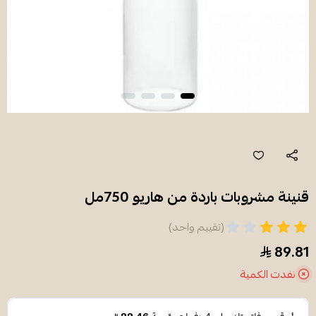
قنينة مشروبات باردة من هاريو 750مل
(تقييم واحد)
89.81
نفدت الكمية