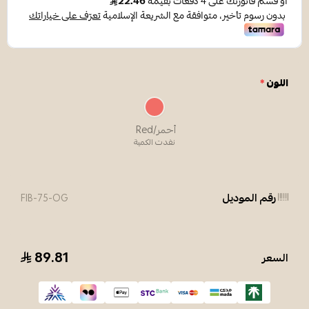
اللون
*
أحمر/Red
نفدت الكمية
رقم الموديل
FIB-75-OG
89.81
السعر