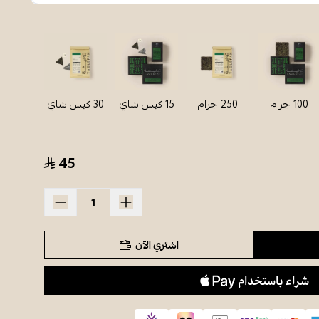
100 جرام
250 جرام
15 كيس شاي
30 كيس شاي
45
اشتري الآن