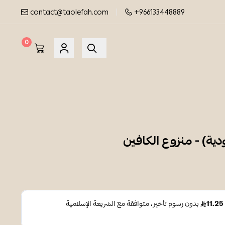
contact@taolefah.com
+966133448889
0
ية) - منزوع الكافين