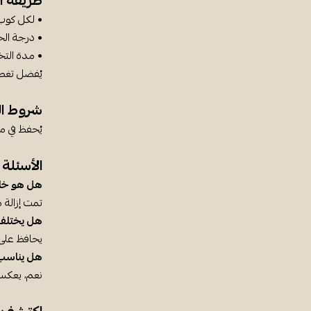
طريقة ا
• لكل كوب (250 مل): ملعقة شاي أو ك
• درجة الحرارة: 00
• مدة التخمير: 4 – 6 دقائق 
يُفضل تغطية
شروط ال
يُحفظ في م
الأسئلة 
هل هو خالٍ
تمت إزالة م
هل يختلف 
يحافظ على 
هل يناسب 
نعم، يعكس 