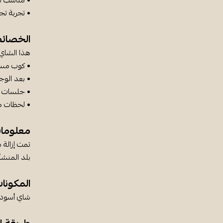
• مناسب لل
• تجربة تج
الخصائ
هذا الشاي 
• كوب مسا
• بعد الو
• جلسات عا
• لحظات 
معلوما
تمت إزالة 
بلد المنشأ:
المكونا
شاي أسود م