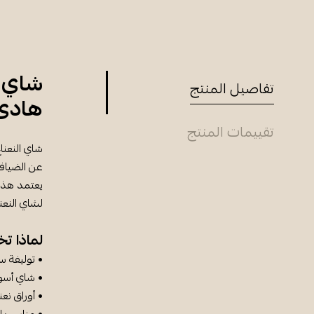
شاي ا
تفاصيل المنتج
هادئ
تقييمات المنتج
شاي النعناع
عن الضيافة
يعتمد هذا 
لشاي النعنا
لماذا تخ
• توليفة س
• شاي أسود
• أوراق نع