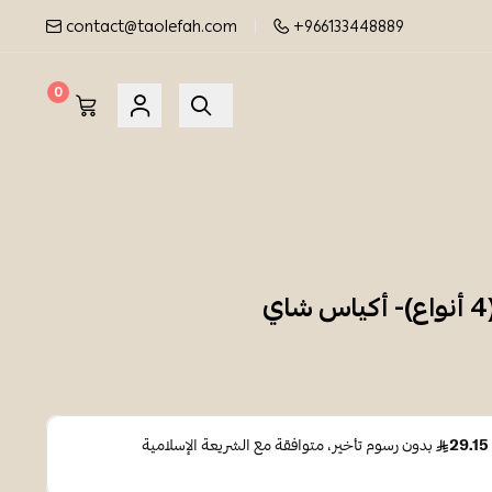
contact@taolefah.com
+966133448889
0