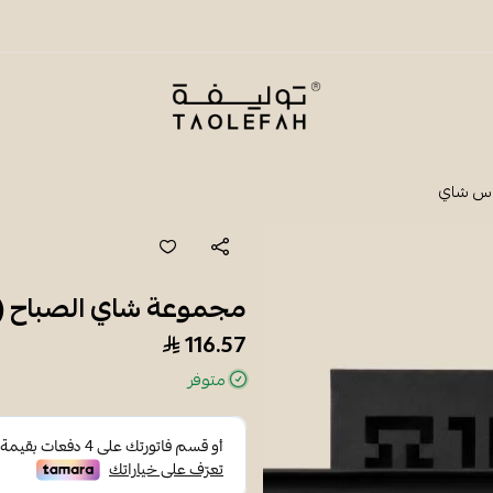
شاي توليفة
مجموعة شاي الصباح (4 أنواع)- أكياس شاي
116.57
متوفر