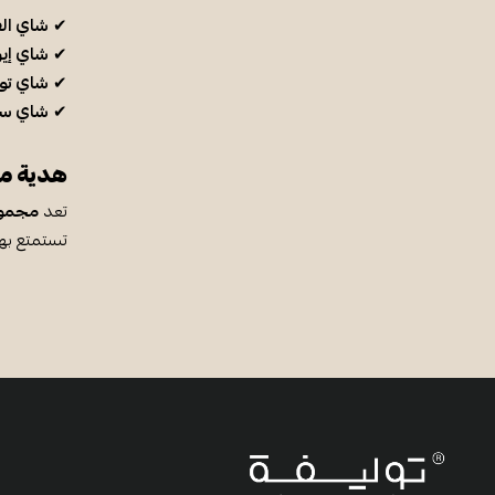
✔
شاي الف
✔
شاي إي
✔
شاي تول
✔
شاي سين
هدية مث
تعد
مجموع
تستمتع به