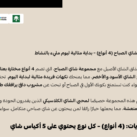
) – بداية مثالية ليوم مليء بالنشاط
ذاق الشاي الأصيل مع
مجموعة شاي الصباح
، التي تضم
4 أنواع مختارة بعناية
 الشاي الأسود والأخضر
، مما يمنحك
نكهات فريدة مثالية لبداية اليوم
. تح
واء كنت تستمتع بكوبك الأول في الصباح أو تبحث عن
مشروب دافئ يرافقك طو
 هذه المجموعة خصيصًا
لمحبي الشاي الكلاسيكي
الذين يقدرون الجودة وا
لمنعشة
، مما يجعلها خيارًا رائعًا لمن يبحثون عن شاي صباحي متكامل، سواء ل
 يحتوي على 5 أكياس شاي