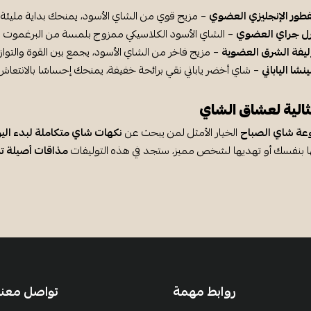
طور الإنجليزي العضوي
– مزيج قوي من الشاي الأسود، يمنحك بداية مليئة با
رل جراي العضوي
– الشاي الأسود الكلاسيكي ممزوج بلمسة من البرغموت الم
يفة الشرق العضوية
– مزيج فاخر من الشاي الأسود، يجمع بين القوة والتواز
شا الياباني
– شاي أخضر ياباني نقي برائحة خفيفة، يمنحك إحساسًا بالانتعاش 
الية لعشاق الشاي
ة شاي الصباح
الخيار الأمثل لمن يبحث عن
نكهات شاي متكاملة لبدء الي
ا بنفسك أو تهديها لشخص مميز، ستجد في هذه التوليفات
مذاقات أصيلة تم
روابط مهمة
تواصل معنا