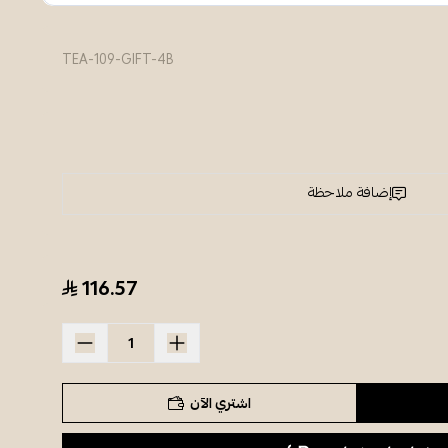
TEA-109-GIFT-4B
إضافة ملاحظة
116.57
اشتري الآن