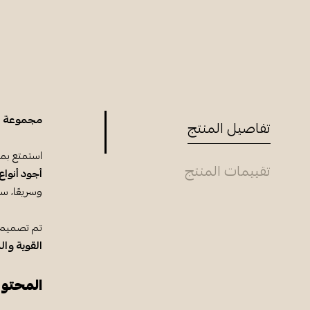
مجموعة شاي الصباح (4 أنواع
تفاصيل المنتج
استمتع بم
تقييمات المنتج
أجود أنواع
وسريعًا، س
تم تصميم
القوية وا
المحتويات: (4 أنواع) – كل نوع