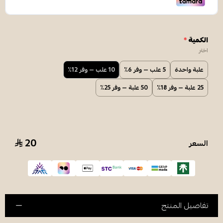
الكمية
*
اختر
علبة واحدة
5 علب — وفر 6٪
10 علب — وفر 12٪
25 علبة — وفر 18٪
50 علبة — وفر 25٪
20
السعر
تفاصيل المنتج