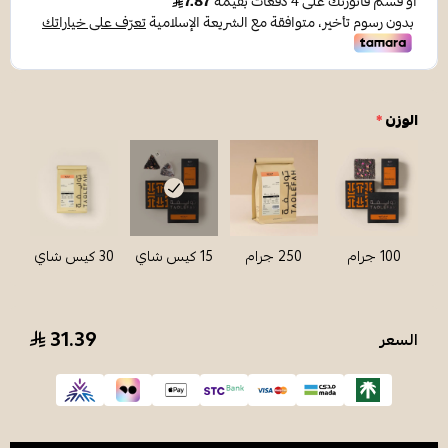
الوزن
*
100 جرام
250 جرام
15 كيس شاي
30 كيس شاي
31.39
السعر