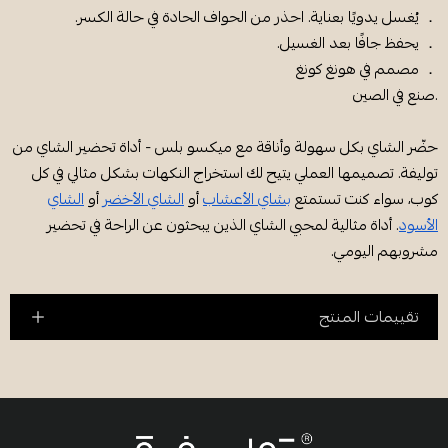
． يُغسل يدويًا بعناية. احذر من الحواف الحادة في حالة الكسر.
． يحفظ جافًا بعد الغسيل.
． مصمم في هونغ كونغ
.صنع في الصين
حضّر الشاي بكل سهولة وأناقة مع ميكسو بلس - أداة تحضير الشاي من
توليفة. تصميمها العملي يتيح لك استخراج النكهات بشكل مثالي في كل
كوب، سواء كنت تستمتع
بشاي الأعشاب
أو
الشاي الأخضر
أو
الشاي
الأسود
. أداة مثالية لمحبي الشاي الذين يبحثون عن الراحة في تحضير
مشروبهم اليومي.
تقييمات المنتج