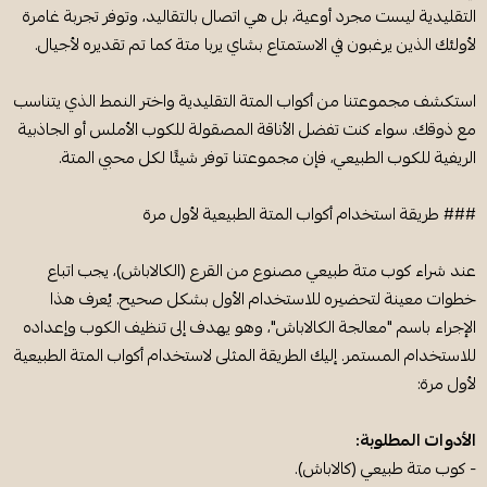
التقليدية ليست مجرد أوعية، بل هي اتصال بالتقاليد، وتوفر تجربة غامرة
لأولئك الذين يرغبون في الاستمتاع بشاي يربا متة كما تم تقديره لأجيال.
استكشف مجموعتنا من أكواب المتة التقليدية واختر النمط الذي يتناسب
مع ذوقك. سواء كنت تفضل الأناقة المصقولة للكوب الأملس أو الجاذبية
الريفية للكوب الطبيعي، فإن مجموعتنا توفر شيئًا لكل محبي المتة.
### طريقة استخدام أكواب المتة الطبيعية لأول مرة
عند شراء كوب متة طبيعي مصنوع من القرع (الكالاباش)، يجب اتباع
خطوات معينة لتحضيره للاستخدام الأول بشكل صحيح. يُعرف هذا
الإجراء باسم "معالجة الكالاباش"، وهو يهدف إلى تنظيف الكوب وإعداده
للاستخدام المستمر. إليك الطريقة المثلى لاستخدام أكواب المتة الطبيعية
لأول مرة:
الأدوات المطلوبة:
- كوب متة طبيعي (كالاباش).