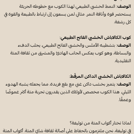
الوصف
: النمط الخشبي الطبيعي لهذا الكوب مع خطوطه الجريئة
يستحضر قوة وأناقة النمر. مثالي لمن يسعون إلى ارتباط بالطبيعة والقوة في
كل رشفة.
كوب الكالاباش الخشبي الفاتح الطبيعي
:
الوصف
: بتشطيبه الأملس والخشبي الفاتح الطبيعي، يجلب الدفء
والبساطة، وهو كوب يعكس الجانب الهادئ والمشرق من ثقافة المتة
التقليدية.
الكالاباش الخشبي الداكن المرقّط
:
الوصف
: يتميز بخشب داكن غني مع بقع فريدة، مما يجعله يشبه الهدوء
الليلي. هذا الكوب مخصص لأولئك الذين يقدرون تجربة متة أكثر غموضًا
وعمقًا.
لماذا تختار أكواب المتة من توليفة؟
في توليفة، نحن ملتزمون بالحفاظ على أصالة ثقافة شاي المتة. أكواب المتة