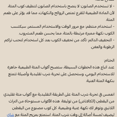
- لا تستخدم الصابون: لا ينصح باستخدام الصابون لتنظيف كوب المتة،
لأن المادة الطبيعية للقرع تمتص الروائح والنكهات، مما قد يؤثر على طعم
المتة.
- استخدام منتظم: مع مرور الوقت والاستخدام المستمر، سيكتسب
الكوب نكهة مميزة مرتبطة بالمتة، مما يحسن طعم المشروب.
- التجفيف الدائم: تأكد من تجفيف الكوب بعد كل استخدام لتجنب تراكم
الرطوبة والعفن.
الختام:
عند اتباع هذه الخطوات البسيطة، ستصبح أكواب المتة الطبيعية جاهزة
للاستخدام اليومي، وستحصل على تجربة شرب تقليدية وأصيلة تتمتع
بنكهة المتة الغنية.
انغمس في تجربة شرب المتة على الطريقة التقليدية مع أكواب متة تقليدي
من اليقطين (الكالاباش) من توليفة. هذه الأكواب مستوحاة من التراث
اللاتيني وتوفر لك نكهة غنية وطبيعية. كل كوب مصنوع من اليقطين
ليضيف لمسة أصالة إلى وقت شرب المتة. استمتع بمزيج المتة مع
شاي