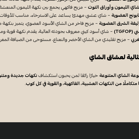
شاي الليمون وأوراق التوت
– مزيج فاكهي يجمع بين نكهة الليمون المنعشة وأ
بابونج العضوية
– شاي عشبي مهدئ يساعد على الاسترخاء، مناسب للأوقات ا
يفة الشرق العضوية
– مزيج فاخر من الشاي الأسود العضوي، يتميز بنكهة مت
TGFO)
– شاي أسود كيني معروف بجودته العالية، يقدم نكهة قوية ومتو
ربي
– مزيج تقليدي من الشاي الأخضر والنعناع، مستوحى من الضيافة المغر
الية لعشاق الشاي
عة الشاي المتنوعة
خيارًا رائعًا لمن يحبون استكشاف
نكهات جديدة ومتن
 متكاملًا من النكهات العشبية، الفاكهية، والقوية في كل كوب
.