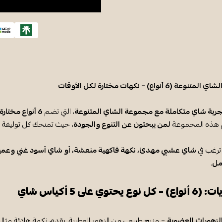
(6 أنواع) – نكهات مختارة لكل الأوقات
جربة شاي متكاملة مع مجموعة الشاي المتنوعة
، التي تضم
6 أنواع مختارة بعناية
 هذه المجموعة
لمن يبحثون عن التنوع والجودة
، حيث تمنحك كل توليفة ت
ترغب في
شاي عشبي مهدئ، نكهة فاكهية منعشة، أو شاي أسود غني وعم
مل
.
 يحتوي على 5 أكياس شاي
الزهورات العضوية
– مزيج طبيعي من الزهور العطرية، يقدم نكهة هادئة مثالي