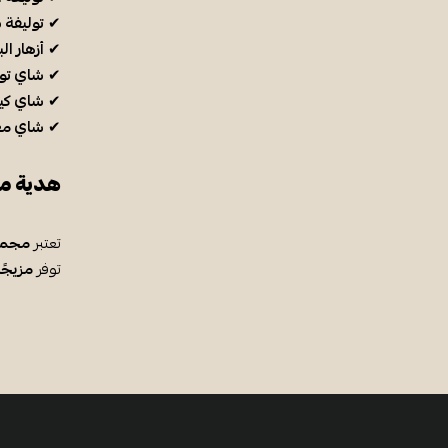
✔
توليفة 
✔
أزهار ال
✔
شاي تول
✔
شاي كيني (P
✔
شاي مغ
هدية مث
تعتبر
مجمو
توفر
مزيجًا