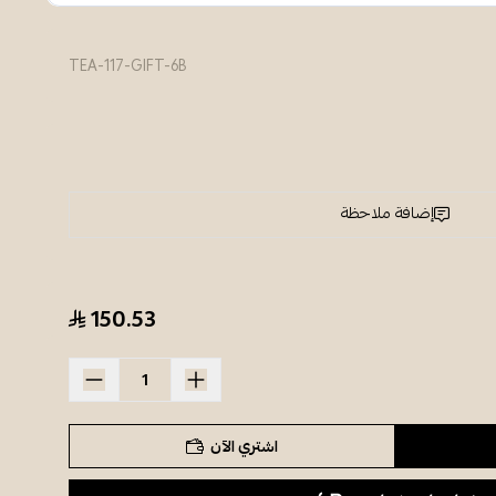
TEA-117-GIFT-6B
إضافة ملاحظة
150.53
اشتري الآن