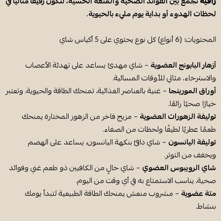
راقية
تجمع بين الفوائد الصحية والمتعة الحسية، لتكون رفيقًا مثاليًا في
لحظات الهدوء أو بداية يوم مليء بالحيوية.
المحتويات: (6 أنواع) كل نوع يحتوي على 5 أكياس شاي
أزهار البابونج العضوية
– شاي مهدئ يساعد على تهدئة الأعصاب
والاسترخاء، مثالي للأوقات المسائية.
أوراق المورينجا
– غنية بالعناصر الغذائية، تمنحك الطاقة والحيوية، وتعتبر
خيارًا صحيًا رائعًا.
توليفة الزهورات العضوية
– مزيج فاخر من الزهور المختارة يمنحك
طعمًا عطريًا لطيفًا ولحظات من الصفاء.
توليفة اليانسون
– شاي دافئ بنكهة اليانسون، يساعد على الهضم
ويخفف من التوتر.
شاي الرويبوس العضوي
– شاي خالٍ من الكافيين ذو طعم غني وفوائد
صحية، يناسب الاستمتاع به في أي وقت من اليوم.
متة عضوية
– مشروب منعش يمنحك الطاقة الطبيعية لتبدأ يومك
بنشاط.