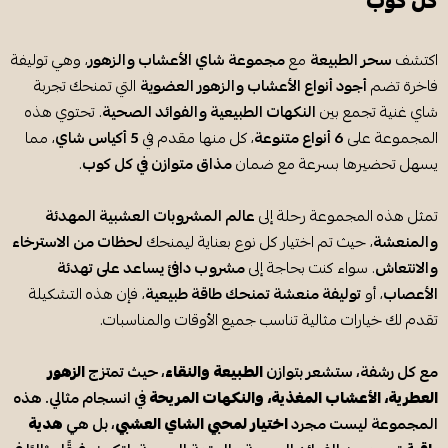
كل كوب
اكتشف
سحر الطبيعة
مع
مجموعة شاي الأعشاب والزهور
، وهي توليفة
فاخرة تضم
أجود أنواع الأعشاب والزهور العضوية
التي تمنحك تجربة
شاي غنية تجمع بين
النكهات الطبيعية والفوائد الصحية
. تحتوي هذه
المجموعة على
6 أنواع متنوعة
، كل منها مقدم في
5 أكياس شاي
، مما
يسهل تحضيرها بسرعة مع ضمان
مذاق متوازن في كل كوب
.
تمثل هذه المجموعة رحلة إلى
عالم المشروبات العشبية المهدئة
والمنعشة
، حيث تم اختيار كل نوع بعناية ليمنحك
لحظات من الاسترخاء
والانتعاش
. سواء كنت بحاجة إلى
مشروب دافئ يساعد على تهدئة
الأعصاب
، أو
توليفة منعشة تمنحك طاقة طبيعية
، فإن هذه التشكيلة
تقدم لك خيارات مثالية تناسب جميع الأوقات والمناسبات.
مع كل رشفة، ستشعر بتوازن
الطبيعة والنقاء
، حيث تمتزج
الزهور
العطرية، الأعشاب المغذية، والنكهات المريحة
في انسجام مثالي. هذه
المجموعة ليست مجرد
اختيار لمحبي الشاي العشبي
، بل هي
هدية