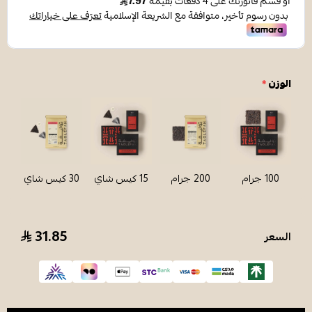
الوزن
*
100 جرام
200 جرام
15 كيس شاي
30 كيس شاي
31.85
السعر