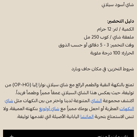
شاي أسود سيلاني
دليل التحضير:
الكمية / لتر: 12 جرام
ملعقة شاي / كوب 250 مل
وقت التخمير: 3 - 5 دقائق أو حسب الذوق
الحرارة: 100 درجة مئوية
شروط التخزين: في مكان جاف وبارد
تمتع بالنكهة النقية والطعم الرائع مع شاي سيلاني نوارا إليا (OP-HG) من
توليفة، حيث يعكس هذا الشاي السيلاني عمقاً مميزاً وطعماً فريداً.
اكتشف مجموعة
الشاي
المتنوعة لدينا واختر من بين النكهات مثل
شاي
النكهات
العطرية أو اجعل يومك مميزاً مع
شاي أولونغ
بنكهته العميقة، ولا
تنسَ الاستمتاع بتجربة
الماتشا
اليابانية الأصيلة التي تقدمها توليفة.
تقييمات المنتج