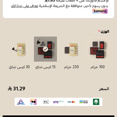
الوزن
*
100 جرام
250 جرام
15 كيس شاي
30 كيس شاي
31.29
السعر