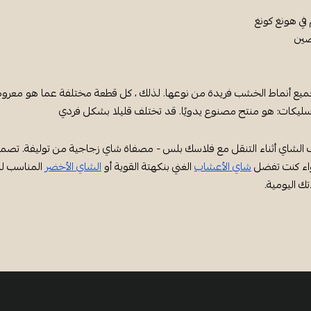
 هونغ كونغ
صين
يع أنماط الخشب فريدة من نوعها. لذلك ، كل قطعة مختلفة عما هو معروض
سليكات: هو منتج مصنوع يدويًا. قد تختلف قليلا بشكل فردي
الشاي أثناء التنقل مع فلاسك بلس - مصفاة شاي زجاجية من توليفة. تصميمه ا
اء كنت تفضل
شاي الأعشاب
الغني بنكهتة القوية أو
الشاي الأخضر
المناسب لل
ك اليومية.