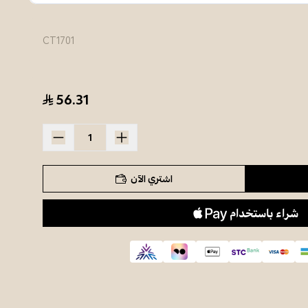
CT1701
56.31
اشتري الآن