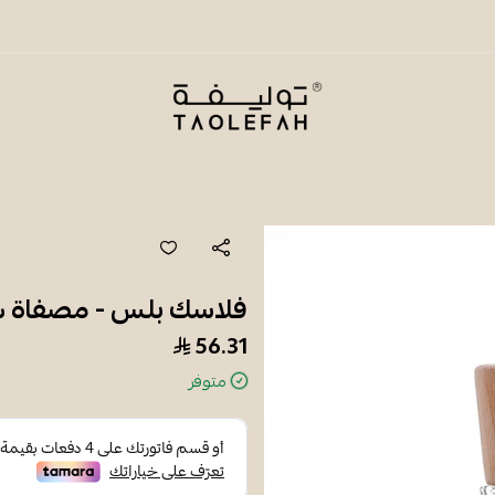
شاي توليفة
فلاسك بلس - مصفاة ش
56.31
متوفر