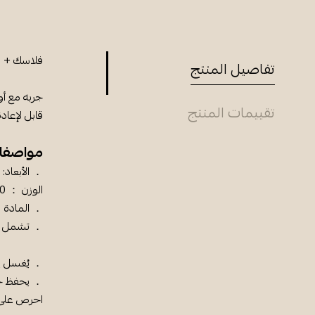
فلاسك + م
تفاصيل المنتج
جربه مع أو
تقييمات المنتج
قابل لإعا
مواصفات
． الأبعاد: 5.5 × 5.5 × 12.5 سم
الوزن ： 40 جم
． المادة 
． تشمل ： مصفاة زجاج
． يُغسل يد
． يحفظ جاف
احرص على 