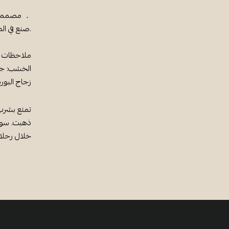
． مصمم في
.صنع في ال
ملاحظات
الخشب: جم
زجاج البور
تمتع بشرب 
ذهبت. سو
خلال رحلات