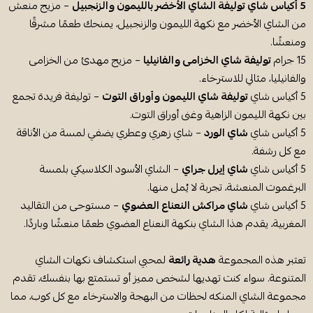
5 أكياس شاي توليفة الشاي الأخضر بالليمون والزنجبيل
– مزيج منعش
من الشاي الأخضر مع نكهة الليمون والزنجبيل، يمنحك طعمًا مشرقًا
ومنعشًا.
15 جرام
توليفة شاي الخزامى والفانيليا
– مزيج مهدئ من الخزامى
والفانيليا، مثالي للاسترخاء.
5 أكياس شاي
توليفة شاي الليمون وأوراق التوت
– توليفة فريدة تجمع
بين نكهة الليمون الزاهية وغنى أوراق التوت.
5 أكياس شاي
شاي الورد
– شاي زهري وعطري يضفي لمسة من الأناقة
مع كل رشفة.
5 أكياس شاي
شاي إيرل جراي
– الشاي الأسود الكلاسيكي بلمسة
البرغموت المنعشة، تجربة لا يُمل منها.
5 أكياس شاي
شاي مراكش النعناع العضوي
– مستوحى من التقاليد
المغربية، يقدم هذا الشاي بنكهة النعناع العضوي طعمًا منعشًا وباردًا.
تعتبر هذه المجموعة
هدية رائعة
لمحبي استكشاف نكهات الشاي
المتنوعة. سواء كنت تهديها لشخص مميز أو تستمتع بها بنفسك، تقدم
مجموعة الشاي المنكه لحظات من البهجة والاسترخاء مع كل كوب، مما