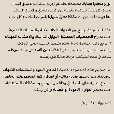
أنواع مختارة بعناية
، مصممة لتقديم تجربة استثنائية لعشاق الشاي.
تحتوي كل عبوة تشكيلة منوعة من أكياس الشاي و الشاي السائب
الفاخر
، مما يضمن لك
مذاقًا عطريًا متوازنًا
يأسر حواسك مع كل كوب.
هذه المجموعة تجمع بين
النكهات الكلاسيكية واللمسات العصرية
،
حيث تمتزج
الحمضيات المنعشة، التوابل الدافئة، والأعشاب المهدئة
في مزيج متقن يمنحك تجربة شاي متنوعة تناسب جميع الأوقات
والمناسبات. سواء كنت تبحث عن
لحظات من الانتعاش أو الاسترخاء
،
ستجد في هذه التشكيلة مزيجًا مثاليًا يلبي رغبتك.
تم تصميم هذه المجموعة خصيصًا
لمحبي التنوع واستكشاف النكهات
الجديدة
، مما يجعلها
هدية مثالية أو إضافة رائعة لمجموعتك الخاصة
.
استمتع بتجربة شاي تأخذك في
رحلة من الروائح والمذاقات المدهشة
،
حيث يجتمع
التوازن، الجودة، والأصالة
في كل رشفة.
المحتويات: (6 أنواع)