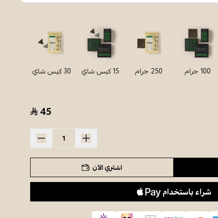
100 جرام
250 جرام
15 كيس شاي
30 كيس شاي
45
اشتري الآن