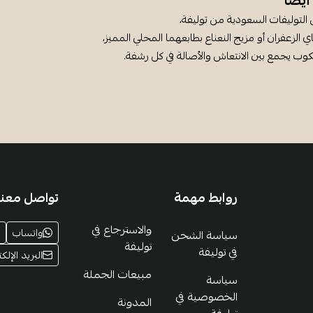
يضًا
 التوليفات السعودية من توليفة،
 الزعفران أو مزيج النعناع بطابعهما المحلي المميز،
وب يجمع بين الانتعاش والأصالة في كل رشفة.
روابط مهمة
تواصل معنا
والاسترجاع في
واتساب
سياسة الشحن
توليفة
في توليفة
البريد الإلكت
مبيعات الجملة
سياسة
الخصوصية في
المدونة