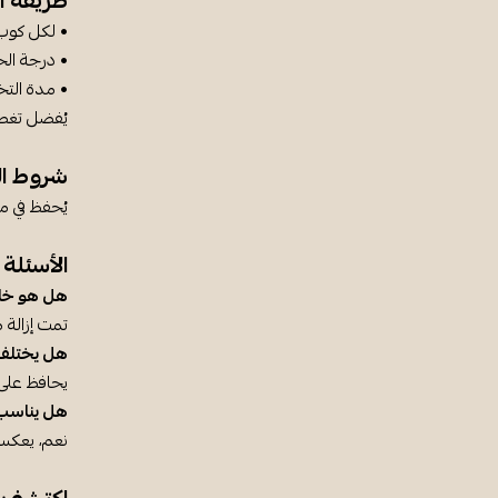
طريقة ا
• لكل كوب (250 مل): ملعقة شاي أو ك
• درجة الحرارة: 00
• مدة التخمير: 4 – 6 دقائق 
يُفضل تغطية
شروط ال
يُحفظ في م
الأسئلة 
هل هو خالٍ
تمت إزالة م
هل يختلف 
يحافظ على 
هل يناسب 
نعم، يعكس 