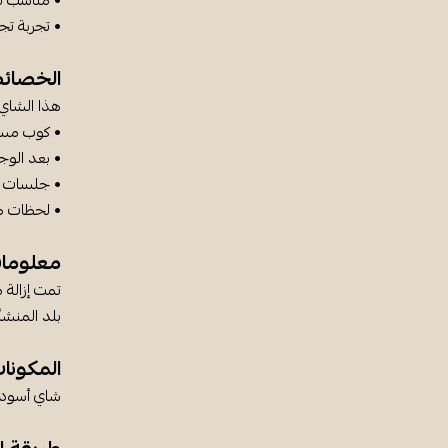
• مناسب لل
• تجربة تج
الخصائ
هذا الشاي 
• كوب مسا
• بعد الو
• جلسات عا
• لحظات 
معلوما
تمت إزالة 
بلد المنشأ:
المكونا
شاي أسود م