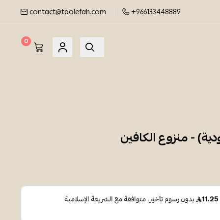
contact@taolefah.com
+966133448889
0
ية) - منزوع الكافين