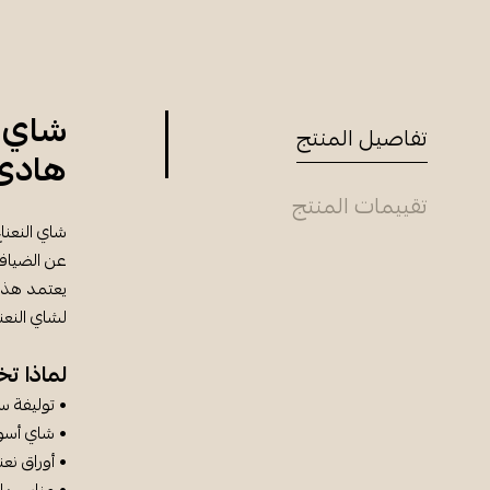
شاي ا
تفاصيل المنتج
هادئ
تقييمات المنتج
شاي النعناع
عن الضيافة
يعتمد هذا 
لشاي النعنا
لماذا تخ
• توليفة س
• شاي أسود
• أوراق نع