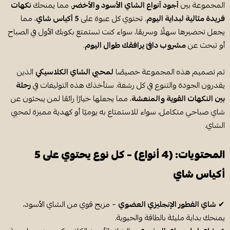
المجموعة بين
أجود أنواع الشاي الأسود والأخضر
، مما يمنحك
نكهات
فريدة مثالية لبداية اليوم
. تحتوي كل عبوة على
5 أكياس شاي
، مما
يجعل تحضيرها سهلًا وسريعًا، سواء كنت تستمتع بكوبك الأول في الصباح
أو تبحث عن
مشروب دافئ يرافقك طوال اليوم
.
تم تصميم هذه المجموعة خصيصًا
لمحبي الشاي الكلاسيكي
الذين
يقدرون الجودة والتنوع في كل رشفة. ستأخذك هذه التوليفات في
رحلة
بين النكهات القوية والمنعشة
، مما يجعلها خيارًا رائعًا لمن يبحثون عن
شاي صباحي متكامل، سواء للاستمتاع به يوميًا أو كهدية مميزة لمحبي
الشاي.
المحتويات: (4 أنواع) – كل نوع يحتوي على 5
أكياس شاي
✔
شاي الفطور الإنجليزي العضوي
– مزيج قوي من الشاي الأسود،
يمنحك بداية مليئة بالطاقة والحيوية.