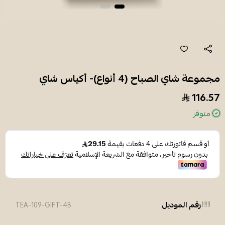
مجموعة شاي الصباح (4 أنواع)- أكياس شاي
116.57
متوفر
رقم الموديل
TEA-109-GIFT-4B