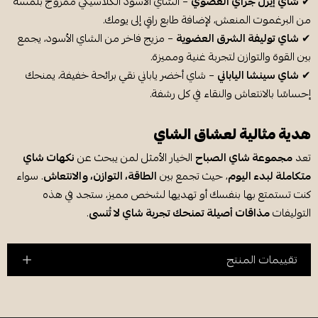
✔
شاي إيرل جراي العضوي
– الشاي الأسود الكلاسيكي ممزوج بلمسة
من البرغموت المنعش، لإضافة طابع راقٍ إلى يومك.
✔
شاي توليفة الشرق العضوية
– مزيج فاخر من الشاي الأسود، يجمع
بين القوة والتوازن لتجربة غنية ومميزة.
✔
شاي سينشا الياباني
– شاي أخضر ياباني نقي برائحة خفيفة، يمنحك
إحساسًا بالانتعاش والنقاء في كل رشفة.
هدية مثالية لعشاق الشاي
تعد
مجموعة شاي الصباح
الخيار الأمثل لمن يبحث عن
نكهات شاي
متكاملة لبدء اليوم
، حيث تجمع بين
الطاقة، التوازن، والانتعاش
. سواء
كنت تستمتع بها بنفسك أو تهديها لشخص مميز، ستجد في هذه
التوليفات
مذاقات أصيلة تمنحك تجربة شاي لا تُنسى
.
تقييمات المنتج