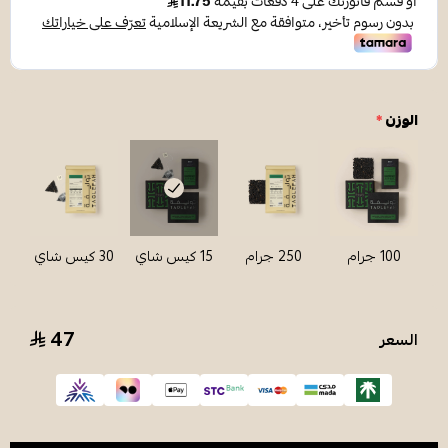
الوزن
*
100 جرام
250 جرام
15 كيس شاي
30 كيس شاي
47
السعر