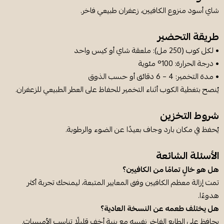
شاي أسود منزوع الكافيين، زعفران طبيعي فاخر.
طريقة التحضير
• لكل كوب (250 مل): ملعقة شاي أو كيس واحد
• درجة الحرارة: 100° مئوية
• مدة التخمير: 4 – 6 دقائق أو حسب الذوق
يُنصح بتغطية الكوب أثناء التخمير للحفاظ على العطر الطبيعي للزعفران.
شروط التخزين
يُحفظ في مكان بارد وجاف بعيدًا عن الضوء والرطوبة.
الأسئلة الشائعة
هل هو خالٍ تمامًا من الكافيين؟
تمت إزالة معظم الكافيين وفق المعايير المتبعة، ليمنحك تجربة أكثر
هدوءًا.
هل يختلف طعمه عن النسخة العادية؟
يحافظ على الطابع الفاخر نفسه مع بنية أخف قليلًا تناسب الأمسيات.