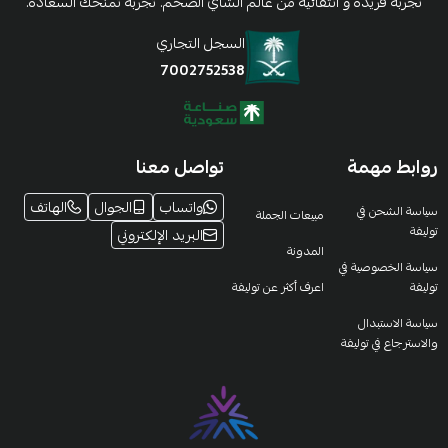
تجربة فريدة و انتقائية من عالم الشاي الضخم. تجربة تمنحك السعادة.
السجل التجاري
7002752538
روابط مهمة
تواصل معنا
واتساب
الجوال
الهاتف
سياسة الشحن في
مبيعات الجملة
توليفة
البريد الإلكتروني
المدونة
سياسة الخصوصية في
توليفة
اعرف أكثر عن توليفة
سياسة الاستبدال
والاسترجاع في توليفة