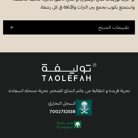
واستمتع بكوب يجمع بين التراث والأناقة في كل رشفة.
تقييمات المنتج
تجربة فريدة و انتقائية من عالم الشاي الضخم. تجربة تمنحك السعادة.
السجل التجاري
7002752538