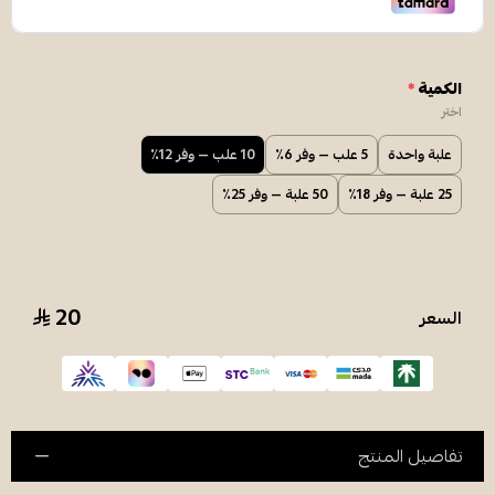
الكمية
*
اختر
علبة واحدة
5 علب — وفر 6٪
10 علب — وفر 12٪
25 علبة — وفر 18٪
50 علبة — وفر 25٪
20
السعر
تفاصيل المنتج