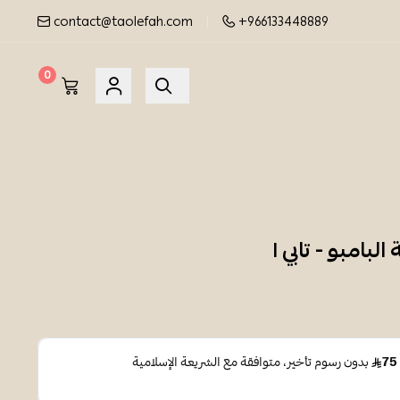
contact@taolefah.com
+966133448889
0
بامبو - تابي ١