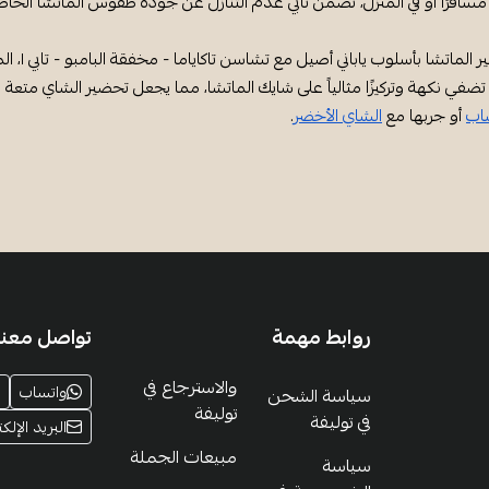
سافرًا أو في المنزل، تضمن تابي عدم التنازل عن جودة طقوس الماتشا الخاص
جرب تحض
 تضفي نكهة وتركيزًا مثالياً على شايك الماتشا، مما يجعل تحضير الشاي متعة 
اب
أو جربها مع
الشاي الأخضر
.
روابط مهمة
تواصل معنا
والاسترجاع في
واتساب
سياسة الشحن
توليفة
في توليفة
البريد الإلكت
مبيعات الجملة
سياسة