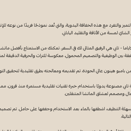
لتميز والتفرد مع هذه الخفاقة اليدوية، والتي تُعد نموذجًا فريدًا من نوعه للإت
لشاي لمسة من الأناقة والتقليد الياباني.
ياما - تابي هي الرفيق المثالي لك في السفر، تمكنك من الاستمتاع بأفضل ماتشا 
ة بين الوظيفية والتصميم المحمول، معكوسة للتراث والحرفية الدقيقة لمنشئ
بامبو هينون عالي الجودة، تم تقديمه ومعالجته بطرق تقليدية لتحقيق التوازن
ابي مصنوعة يدويًا باستخدام خبرة تقنيات تقليدية مستمرة منذ قرون، مما 
ال ومصمم لعشاق الماتشا المتنقلين.
لة التنظيف، اشطفها بالماء بعد الاستخدام وجففها على حامل. تم تصميم 
تالية.