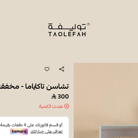
شاي توليفة
تشاسن تاكاياما - مخفقة ال
300
نفدت الكمية