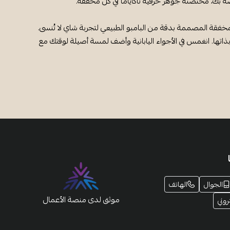
ة بك، محتضنة جوهر حرفية تاكاياما في كل مخفقة.
ير الماتشا بأسلوب ياباني أصيل مع تشاسن تاكاياما - مخفقة البامبو - تابي ١، المخفقة المصممة بدقة من البامبو الطبيعي لتجربة شاي لا تُنسى.
بذاتها. انغمس في الأجواء اليابانية وأضف لمسة أصيلة لوقتك مع
الجوال
الهاتف
موثق لدى منصة الأعمال
روني