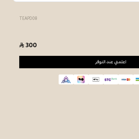
TEAPD08
300
اعلمني عند التوفر