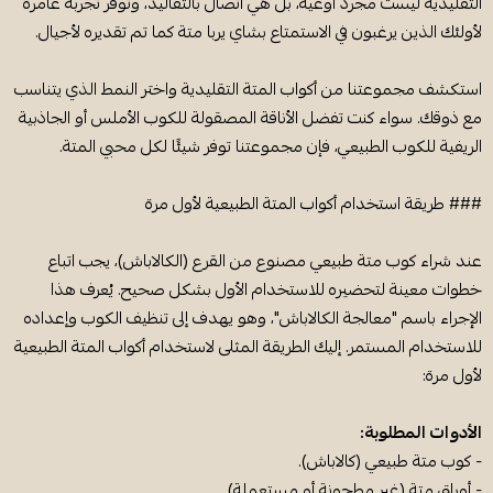
التقليدية ليست مجرد أوعية، بل هي اتصال بالتقاليد، وتوفر تجربة غامرة
لأولئك الذين يرغبون في الاستمتاع بشاي يربا متة كما تم تقديره لأجيال.
استكشف مجموعتنا من أكواب المتة التقليدية واختر النمط الذي يتناسب
مع ذوقك. سواء كنت تفضل الأناقة المصقولة للكوب الأملس أو الجاذبية
الريفية للكوب الطبيعي، فإن مجموعتنا توفر شيئًا لكل محبي المتة.
### طريقة استخدام أكواب المتة الطبيعية لأول مرة
عند شراء كوب متة طبيعي مصنوع من القرع (الكالاباش)، يجب اتباع
خطوات معينة لتحضيره للاستخدام الأول بشكل صحيح. يُعرف هذا
الإجراء باسم "معالجة الكالاباش"، وهو يهدف إلى تنظيف الكوب وإعداده
للاستخدام المستمر. إليك الطريقة المثلى لاستخدام أكواب المتة الطبيعية
لأول مرة:
الأدوات المطلوبة:
- كوب متة طبيعي (كالاباش).
- أوراق متة (غير مطحونة أو مستعملة).