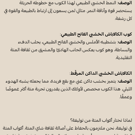
الوصف
: النمط الخشبي الطبيعي لهذا الكوب مع خطوطه الجريئة
يستحضر قوة وأناقة النمر. مثالي لمن يسعون إلى ارتباط بالطبيعة والقوة في
كل رشفة.
كوب الكالاباش الخشبي الفاتح الطبيعي
:
الوصف
: بتشطيبه الأملس والخشبي الفاتح الطبيعي، يجلب الدفء
والبساطة، وهو كوب يعكس الجانب الهادئ والمشرق من ثقافة المتة
التقليدية.
الكالاباش الخشبي الداكن المرقّط
:
الوصف
: يتميز بخشب داكن غني مع بقع فريدة، مما يجعله يشبه الهدوء
الليلي. هذا الكوب مخصص لأولئك الذين يقدرون تجربة متة أكثر غموضًا
وعمقًا.
لماذا تختار أكواب المتة من توليفة؟
في توليفة، نحن ملتزمون بالحفاظ على أصالة ثقافة شاي المتة. أكواب المتة