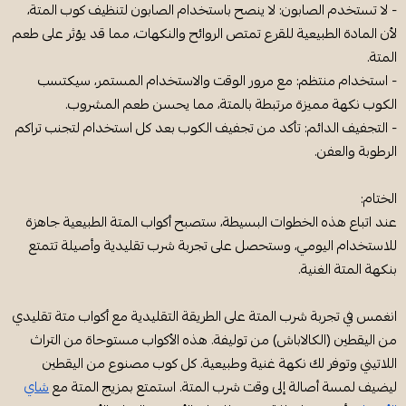
- لا تستخدم الصابون: لا ينصح باستخدام الصابون لتنظيف كوب المتة،
لأن المادة الطبيعية للقرع تمتص الروائح والنكهات، مما قد يؤثر على طعم
المتة.
- استخدام منتظم: مع مرور الوقت والاستخدام المستمر، سيكتسب
الكوب نكهة مميزة مرتبطة بالمتة، مما يحسن طعم المشروب.
- التجفيف الدائم: تأكد من تجفيف الكوب بعد كل استخدام لتجنب تراكم
الرطوبة والعفن.
الختام:
عند اتباع هذه الخطوات البسيطة، ستصبح أكواب المتة الطبيعية جاهزة
للاستخدام اليومي، وستحصل على تجربة شرب تقليدية وأصيلة تتمتع
بنكهة المتة الغنية.
انغمس في تجربة شرب المتة على الطريقة التقليدية مع أكواب متة تقليدي
من اليقطين (الكالاباش) من توليفة. هذه الأكواب مستوحاة من التراث
اللاتيني وتوفر لك نكهة غنية وطبيعية. كل كوب مصنوع من اليقطين
ليضيف لمسة أصالة إلى وقت شرب المتة. استمتع بمزيج المتة مع
شاي