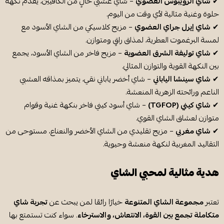
✔
شاي الرويبوس العضوي
– شاي عشبي خالٍ من الكافيين، يقدم نكهة
حلوة وغنية مثالية لأي وقت من اليوم.
✔
شاي إيرل جراي العضوي
– مزيج كلاسيكي من الشاي الأسود مع
لمسة البرغموت العطرية، لمذاق راقٍ ومتوازن.
✔
شاي توليفة الشرق العضوية
– مزيج فاخر من الشاي الأسود، يجمع
بين النكهة القوية والتوازن المثالي.
✔
شاي سينشا الياباني
– شاي أخضر ياباني نقي، يتميز بمذاقه العشبي
الناعم ورائحته الزهرية المنعشة.
✔
شاي كيني (TGFOP)
– شاي أسود كيني فاخر بنكهة غنية وقوام
متوازن لعشاق الشاي القوي.
✔
شاي مغربي
– مزيج تقليدي من الشاي الأخضر والنعناع، مستوحى من
التقاليد المغربية لنكهة منعشة وحيوية.
هدية مثالية لمحبي الشاي
تعتبر
مجموعة الشاي المتنوعة
خيارًا رائعًا لمن يبحث عن
تجربة شاي
متكاملة تجمع بين القوة، الانتعاش، والاسترخاء
. سواء كنت تستمتع بها