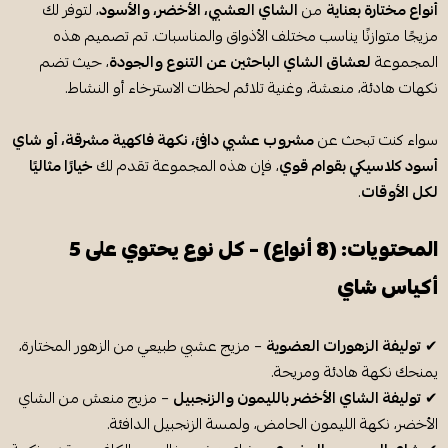
أنواع مختارة بعناية
من
الشاي العشبي، الأخضر، والأسود
، لتوفر لك
مزيجًا متوازنًا يناسب مختلف الأذواق والمناسبات. تم تصميم هذه
المجموعة
لعشاق الشاي الباحثين عن التنوع والجودة
، حيث تضم
نكهات هادئة، منعشة، وغنية تلائم لحظات الاسترخاء أو النشاط.
سواء كنت تبحث عن
مشروب عشبي دافئ، نكهة فاكهية مشرقة، أو شاي
أسود كلاسيكي بقوام قوي
، فإن هذه المجموعة تقدم لك
خيارًا مثاليًا
لكل الأوقات
.
المحتويات: (8 أنواع) – كل نوع يحتوي على 5
أكياس شاي
✔
توليفة الزهورات العضوية
– مزيج عشبي طبيعي من الزهور المختارة،
يمنحك نكهة هادئة ومريحة.
✔
توليفة الشاي الأخضر بالليمون والزنجبيل
– مزيج منعش من الشاي
الأخضر، نكهة الليمون الحامض، ولمسة الزنجبيل الدافئة.