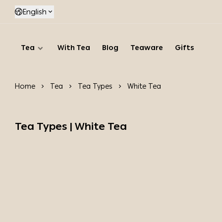
English
Tea
With Tea
Blog
Teaware
Gifts
Home
Tea
Tea Types
White Tea
Tea Types | White Tea