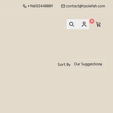
+966133448889
contact@taolefah.com
0
Sort By