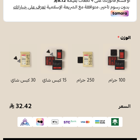
الوزن
*
100 جرام
250 جرام
15 كيس شاي
30 كيس شاي
32.42
السعر