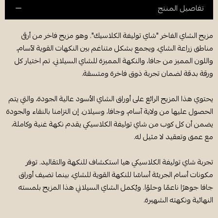
تفاصيل المنتج
مزيج الشاي الفاخر "شاي توليفة الكلاسيك". وهو مزيج فاخر من أرقى
مناطق زراعة الشاي، ويجمع بشكل متناغم بين النكهات القوية لآسام،
واللون المميز من جافا، والنكهة المميزة للشاي السيلاني. تم اختيار كل
ورقة بدقة لضمان تجربة ذوق فاخرة ومتسقة.
يحتوي هذا المزيج الرائع على أوراق الشاي الأسود عالية الجودة، والتي يتم
الحصول عليها من ولاية آسام، وجافا، وسيلان. إن التزامنا بالنقاء والجودة
يضمن أن كل كوب من شاي توليفة الكلاسيكي يقدم نكهة غنية وكاملة،
مع عمق وتعقيد لا مثيل له.
تجربة شاي توليفة الكلاسيكي هيا استكشاف للنكهة والتقاليد. توفر
مكونات أسام الجريئة أساسًا للنكهة القوية للشاي، بينما تضيف أوراق
جافا جوهرًا ناعمًا وحلوًا. ويُكمل الشاي السيلاني هذا المزيج بلمسته
النهائية ونكهته الشهيرة.