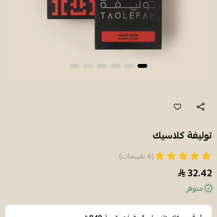
توليفة كلاسيك
(6 تقييمات)
32.42
متوفر